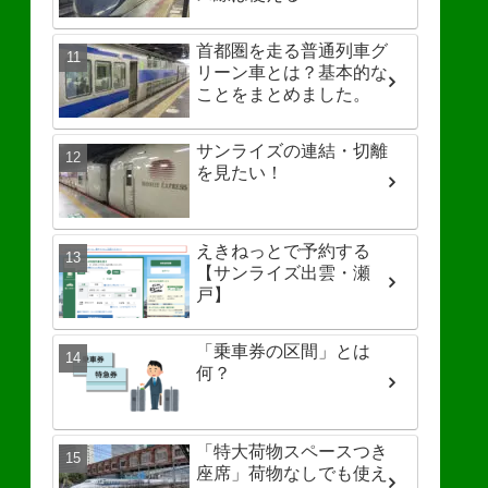
首都圏を走る普通列車グ
リーン車とは？基本的な
ことをまとめました。
サンライズの連結・切離
を見たい！
えきねっとで予約する
【サンライズ出雲・瀬
戸】
「乗車券の区間」とは
何？
「特大荷物スペースつき
座席」荷物なしでも使え