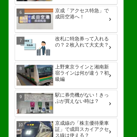
京成「アクセス特急」で
成田空港へ！
改札に特急券って入れる
の？２枚入れて大丈夫？
上野東京ラインと湘南新
宿ラインは何が違う？初
級編
駅に券売機がない！きっ
ぷが買えない時は？
京成線の「株主優待乗車
証」で成田スカイアクセ
ス線は使える？