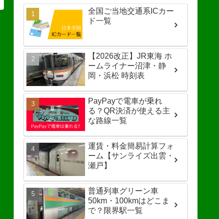
全国ご当地交通系ICカー
ド一覧
【2026改正】JR東海 ホ
ームライナー沼津・静
岡・浜松 時刻表
PayPayで電車が乗れ
る？QR決済が使える主
な路線一覧
運賃・料金簡易計算フォ
ーム【サンライズ出雲・
瀬戸】
普通列車グリーン車
50km・100kmはどこま
で？限界駅一覧