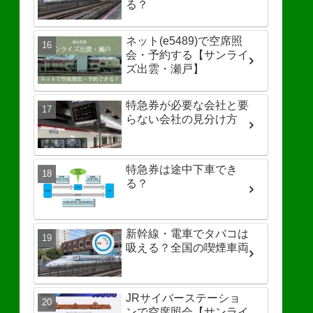
る？
ネット(e5489)で空席照
会・予約する【サンライ
ズ出雲・瀬戸】
特急券が必要な会社と要
らない会社の見分け方
特急券は途中下車でき
る？
新幹線・電車でタバコは
吸える？全国の喫煙車両
JRサイバーステーショ
ンで空席照会【サンライ