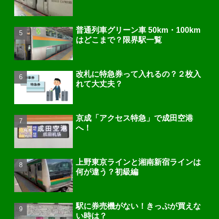
普通列車グリーン車 50km・100km
はどこまで？限界駅一覧
改札に特急券って入れるの？２枚入
れて大丈夫？
京成「アクセス特急」で成田空港
へ！
上野東京ラインと湘南新宿ラインは
何が違う？初級編
駅に券売機がない！きっぷが買えな
い時は？