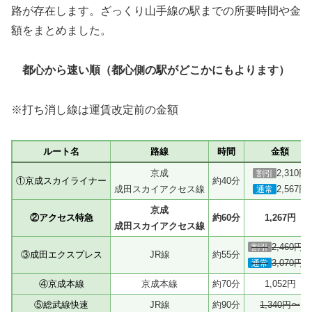
路が存在します。ざっくり山手線の駅までの所要時間や金
額をまとめました。
都心から速い順（都心側の駅がどこかにもよります）
※打ち消し線は運賃改定前の金額
ルート名
路線
時間
金額
京成
2,310円
割引
①京成スカイライナー
約40分
成田スカイアクセス線
2,567円
通常
京成
②アクセス特急
約60分
1,267円
成田スカイアクセス線
2,460円〜
割引
③成田エクスプレス
JR線
約55分
3,070円〜
通常
④京成本線
京成本線
約70分
1,052円
⑤総武線快速
JR線
約90分
1,340円〜