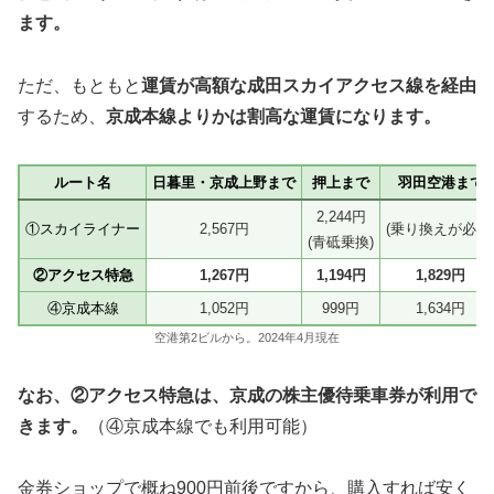
ます。
ただ、もともと
運賃が高額な成田スカイアクセス線を経由
するため、
京成本線よりかは割高な運賃になります。
ルート名
日暮里・京成上野まで
押上まで
羽田空港まで
2,244円
①スカイライナー
2,567円
(乗り換えが必要
(青砥乗換)
②アクセス特急
1,267円
1,194円
1,829円
④京成本線
1,052円
999円
1,634円
空港第2ビルから。2024年4月現在
なお、②アクセス特急は、京成の株主優待乗車券が利用で
きます。
（④京成本線でも利用可能）
金券ショップで概ね900円前後ですから、購入すれば安く