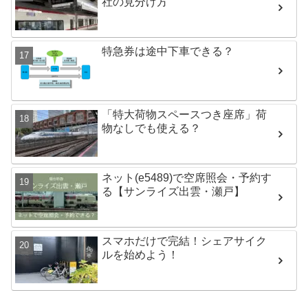
社の見分け方
特急券は途中下車できる？
「特大荷物スペースつき座席」荷
物なしでも使える？
ネット(e5489)で空席照会・予約す
る【サンライズ出雲・瀬戸】
スマホだけで完結！シェアサイク
ルを始めよう！