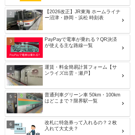
【2026改正】JR東海 ホームライナ
ー沼津・静岡・浜松 時刻表
PayPayで電車が乗れる？QR決済
が使える主な路線一覧
運賃・料金簡易計算フォーム【サ
ンライズ出雲・瀬戸】
普通列車グリーン車 50km・100km
はどこまで？限界駅一覧
改札に特急券って入れるの？２枚
入れて大丈夫？