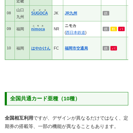
近畿
山口
スゴカ
08
SUGOCA
JK
JR九州
鉄
九州
ニモカ
ニモカ
09
福岡
nimoca
NR
鉄
軌
バ
(
西日本鉄道
)
10
福岡
はやかけん
FC
福岡市交通局
鉄
バ
全国共通カード亜種（10種）
全国相互利用
ですが、デザインが異なるだけではなく、定
期券の搭載等、一部の機能が異なることもあります。