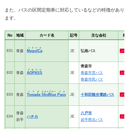
また、バスの区間定期券に対応しているなどの特徴があり
ます。
No
地域
カード名
記号
主な会社
種
メゴイカ
E01
青森
MegoICa
JE
弘南バス
バ
青森市
アオパス
E02
青森
AOPASS
JE
青森市営バス
バ
青森市民バス
トワダ
スカイブルー
パス
E03
青森
Towada
SkyBlue
Pass
JE
十和田観光電鉄バス
バ
青森
八戸市
E04
ハチカ
JE
バ
岩手
岩手県北バス