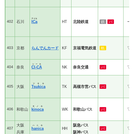
アイカ
402
石川
ICa
HT
北陸鉄道
ー
鉄
バ
403
京都
らんでんカード
KF
京福電気鉄道
▽
軌
シーカ
404
奈良
CI-CA
NK
奈良交通
▽
バ
ツキカ
405
大阪
Tsukica
TK
高槻市営バス
▽
バ
キノカ
406
和歌山
kinoca
WK
和歌山バス
▽
バ
大阪
阪急バス
ハニカ
407
hanica
HH
▽
バ
兵庫
阪神バス