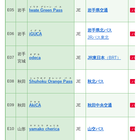
イワテ
グリーン
パス
E05
岩手
Iwate
Green
Pass
JE
岩手県交通
バ
岩手県北バス
イグカ
E06
岩手
iGUCA
JE
バ
JRバス東北
岩手
オデカ
E07
odeca
JE
JR東日本
（BRT）
バ
宮城
シュウホク
オレンジ
パス
E08
秋田
Shuhoku
Orange
Pass
JE
秋北バス
バ
アキカ
E09
秋田
AkiCA
JE
秋田中央交通
バ
ヤマコウ
チェリカ
E10
山形
yamako
cherica
JE
山交バス
バ