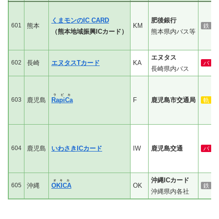
くまモンのIC CARD
肥後銀行
601
熊本
KM
鉄
（熊本地域振興ICカード）
熊本県内バス等
エヌタス
602
長崎
エヌタスTカード
KA
バ
長崎県内バス
ラピカ
603
鹿児島
RapiCa
F
鹿児島市交通局
軌
604
鹿児島
いわさきICカード
IW
鹿児島交通
バ
沖縄ICカード
オキカ
605
沖縄
OKICA
OK
鉄
沖縄県内各社