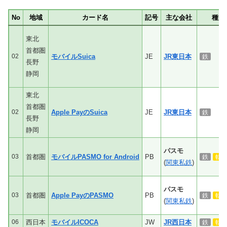
No
地域
カード名
記号
主な会社
種類
東北
首都圏
02
モバイルSuica
JE
JR東日本
鉄
長野
静岡
東北
首都圏
02
Apple Pay
の
Suica
JE
JR東日本
鉄
長野
静岡
パスモ
03
首都圏
モバイルPASMO for Android
PB
鉄
軌
(
関東私鉄
)
パスモ
03
首都圏
Apple PayのPASMO
PB
鉄
軌
(
関東私鉄
)
06
西日本
モバイルICOCA
JW
JR西日本
鉄
軌