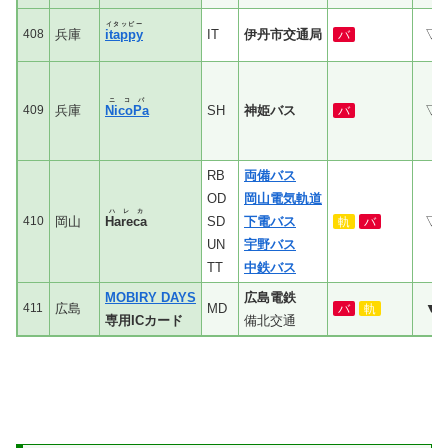
イタッピー
408
兵庫
itappy
IT
伊丹市交通局
▽
バ
ニコパ
409
兵庫
NicoPa
SH
神姫バス
▽
バ
RB
両備バス
OD
岡山電気軌道
ハレカ
410
岡山
Hareca
SD
下電バス
▽
軌
バ
UN
宇野バス
TT
中鉄バス
MOBIRY DAYS
広島電鉄
411
広島
MD
▼
バ
軌
専用ICカード
備北交通