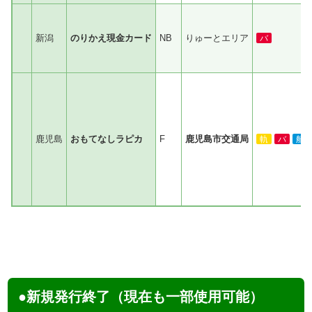
新潟
のりかえ現金カード
NB
りゅーとエリア
バ
鹿児島
おもてなしラピカ
F
鹿児島市交通局
軌
バ
船
●新規発行終了（現在も一部使用可能）