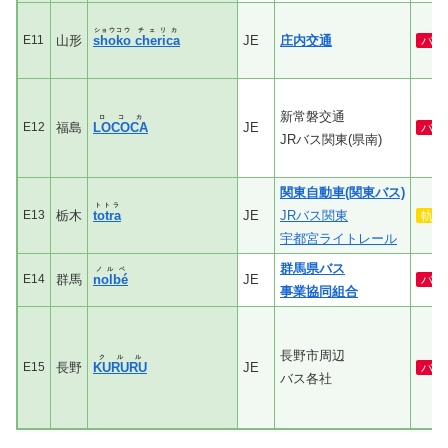
ショウコウ
チェリカ
E11
山形
shoko
cherica
JE
庄内交通
バ
新常磐交通
ロコカ
E12
福島
LOCOCA
JE
バ
JRバス関東(県南)
関東自動車(関東バス)
トトラ
E13
栃木
totra
JE
JRバス関東
軌
宇都宮ライトレール
群馬県バス
ノルベ
E14
群馬
nolbé
JE
バ
事業協同組合
長野市周辺
クルル
E15
長野
KURURU
JE
バ
バス各社