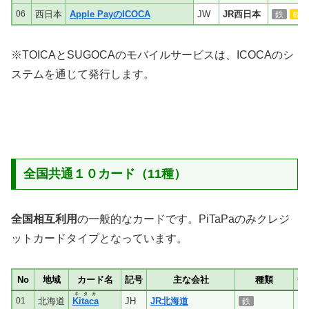
06
西日本
Apple PayのICOCA
JW
JR西日本
鉄
軌
※TOICAとSUGOCAのモバイルサービスは、ICOCAのシ
ステムを通じて発行します。
全国共通１０カード（11種）
全国相互利用
の一般的なカードです。PiTaPaのみクレジ
ットカードタイプとなっています。
No
地域
カード名
記号
主な会社
種類
全
キタカ
01
北海道
Kitaca
JH
JR北海道
鉄