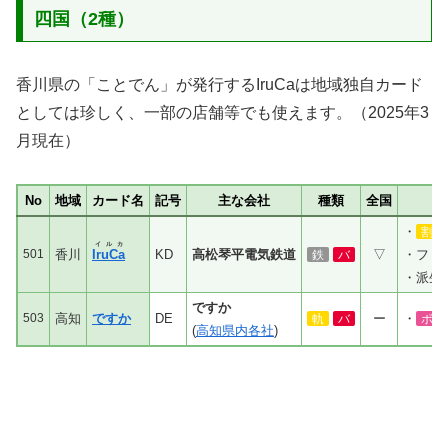
四国（2種）
香川県の「ことでん」が発行するIruCaは地域独自カード
としては珍しく、一部の店舗等でも使えます。（2025年3
月現在）
No
地域
カード名
記号
主な会社
種類
全国
・
割引
イルカ
501
香川
IruCa
KD
高松琴平電気鉄道
▽
・フリー
鉄
バ
・派生
ですか
503
高知
ですか
DE
ー
・
軌
バ
ポイ
(
高知県内各社
)