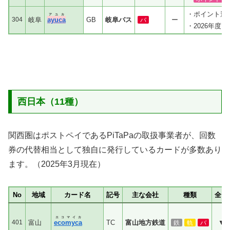
・ポイント還
アユカ
304
岐阜
ayuca
GB
岐阜バス
ー
バ
・2026年度に
西日本（11種）
関西圏はポストペイであるPiTaPaの取扱事業者が、回数
券の代替相当として独自に発行しているカードが多数あり
ます。（2025年3月現在）
No
地域
カード名
記号
主な会社
種類
全国
エコマイカ
401
富山
ecomyca
TC
富山地方鉄道
▼
鉄
軌
バ