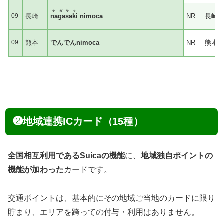
ナガサキ
09
長崎
nagasaki
nimoca
NR
長崎
09
熊本
でんでんnimoca
NR
熊本
❷地域連携ICカード（15種）
全国相互利用であるSuicaの機能
に、
地域独自ポイントの
機能が加わった
カードです。
交通ポイントは、基本的にその地域ご当地のカードに限り
貯まり、エリアを跨っての付与・利用はありません。