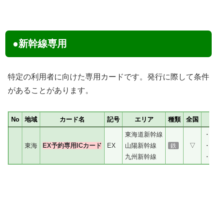
●新幹線専用
特定の利用者に向けた専用カードです。発行に際して条件
があることがあります。
No
地域
カード名
記号
エリア
種類
全国
東海道新幹線
・エ
東海
EX予約専用ICカード
EX
山陽新幹線
▽
・2
鉄
九州新幹線
・発