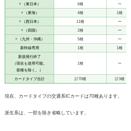
〃（東日本）
6種
ー
〃（東海）
4種
1種
〃（西日本）
11種
ー
〃（四国）
2種
ー
〃（九州・沖縄）
5種
ー
新幹線専用
1種
1種
新規発行終了
（現在も使用可能。
1種
ー
亜種を除く。）
カードタイプ合計
計70種
計3種
現在、カードタイプの交通系ICカードは70種あります。
派生系は、一部を除き省略しています。