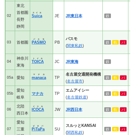
東北
首都圏
スイカ
02
Suica
JE
JR東日本
鉄
長野
静岡
パスモ
パスモ
03
首都圏
PASMO
PB
◎
鉄
軌
バ
(
関東私鉄
)
神奈川
トイカ
04
TOICA
JC
JR東海
鉄
東海
名古屋交通開発機構
マナカ
05a
愛知
manaca
TP
鉄
軌
バ
(
名古屋市
)
愛知
エムアイシー
05b
マナカ
TP
鉄
軌
バ
岐阜
(
名古屋鉄道
)
北陸
イコカ
06
ICOCA
JW
JR西日本
鉄
軌
バ
西日本
愛知
スルッとKANSAI
ピタパ
07
三重
PiTaPa
SU
○
鉄
軌
バ
(
関西私鉄
)