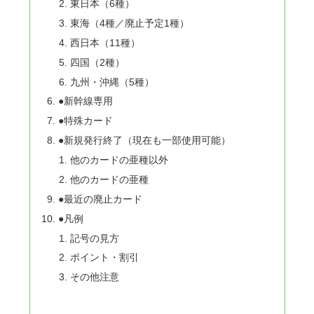
東日本（6種）
東海（4種／廃止予定1種）
西日本（11種）
四国（2種）
九州・沖縄（5種）
●新幹線専用
●特殊カード
●新規発行終了（現在も一部使用可能）
他のカードの亜種以外
他のカードの亜種
●最近の廃止カード
●凡例
記号の見方
ポイント・割引
その他注意