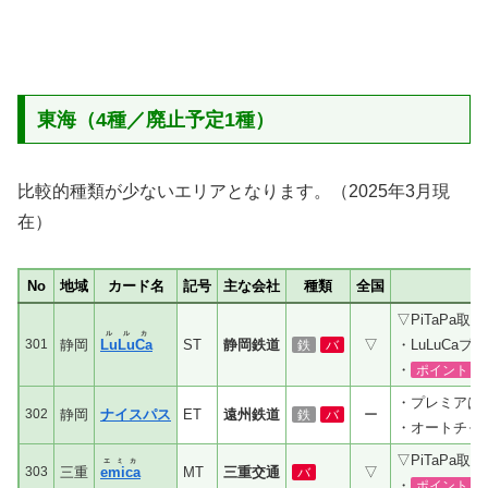
東海（4種／廃止予定1種）
比較的種類が少ないエリアとなります。（2025年3月現
在）
No
地域
カード名
記号
主な会社
種類
全国
▽PiTaPa取
ルルカ
301
静岡
LuLuCa
ST
静岡鉄道
▽
・LuLuCaプ
鉄
バ
・
1
ポイント
・プレミアは
302
静岡
ナイスパス
ET
遠州鉄道
ー
鉄
バ
・オートチャ
▽PiTaPa取
エミカ
303
三重
emica
MT
三重交通
▽
バ
・
1
ポイント