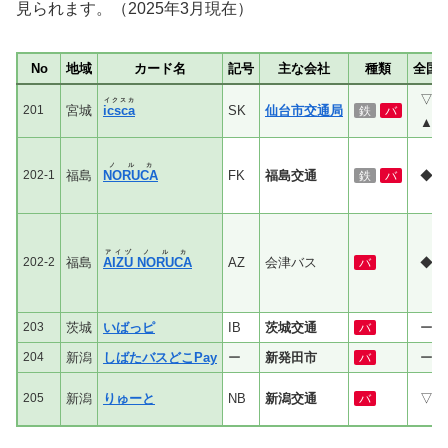
見られます。（2025年3月現在）
No
地域
カード名
記号
主な会社
種類
全国
▽
イクスカ
201
宮城
icsca
SK
仙台市交通局
鉄
バ
▲
ノルカ
202-1
福島
NORUCA
FK
福島交通
◆
鉄
バ
アイヅ
ノルカ
202-2
福島
AIZU
NORUCA
AZ
会津バス
◆
バ
203
茨城
いばっピ
IB
茨城交通
ー
バ
204
新潟
しばたバスどこPay
ー
新発田市
ー
バ
205
新潟
りゅーと
NB
新潟交通
▽
バ