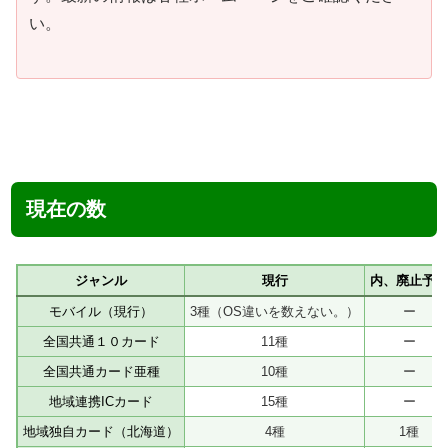
い。
現在の数
ジャンル
現行
内、廃止予定
モバイル（現行）
3種（OS違いを数えない。）
ー
全国共通１０カード
11種
ー
全国共通カード亜種
10種
ー
地域連携ICカード
15種
ー
地域独自カード（北海道）
4種
1種