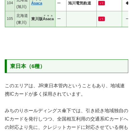
104
Asaca
ー
旭川電気軌道
◆
バ
(旭川)
北海道
アサカ
105
東川版
Asaca
ー
ー
バ
(東川)
東日本（6種）
このエリアは、JR東日本管内ということもあり、地域連
携ICカードが多く採用されています。
みちのりホールディングス傘下では、引き続き地域独自の
ICカードを発行しつつ、全国相互利用の交通系ICカードへ
の対応より先に、クレジットカードに対応させている例も