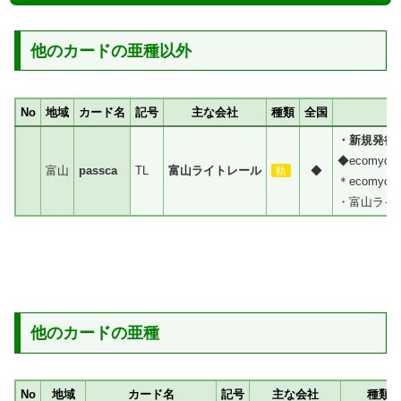
他のカードの亜種以外
No
地域
カード名
記号
主な会社
種類
全国
・新規発行
◆ecomy
富山
passca
TL
富山ライトレール
◆
軌
＊ecomyc
・富山ライ
他のカードの亜種
No
地域
カード名
記号
主な会社
種類