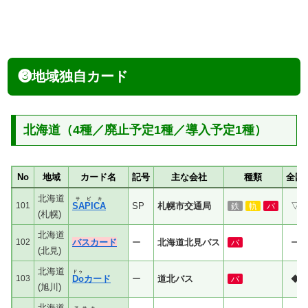
❸地域独自カード
北海道（4種／廃止予定1種／導入予定1種）
No
地域
カード名
記号
主な会社
種類
全国
北海道
サピカ
101
SAPICA
SP
札幌市交通局
▽
鉄
軌
バ
(札幌)
北海道
102
バスカード
ー
北海道北見バス
ー
バ
(北見)
北海道
ドゥ
103
Do
カード
ー
道北バス
◆
バ
(旭川)
北海道
アサカ