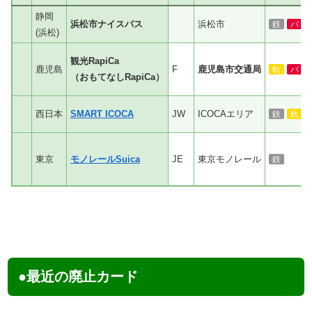
静岡
浜松市ナイスパス
浜松市
鉄
バ
(浜松)
観光RapiCa
鹿児島
F
鹿児島市交通局
軌
バ
（おもてなしRapiCa）
西日本
SMART ICOCA
JW
ICOCAエリア
鉄
軌
東京
モノレールSuica
JE
東京モノレール
鉄
●最近の廃止カード