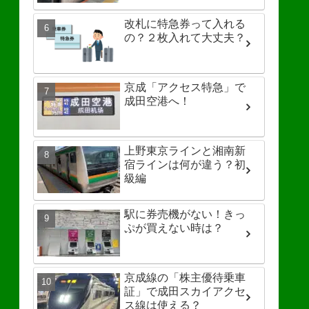
改札に特急券って入れる
の？２枚入れて大丈夫？
京成「アクセス特急」で
成田空港へ！
上野東京ラインと湘南新
宿ラインは何が違う？初
級編
駅に券売機がない！きっ
ぷが買えない時は？
京成線の「株主優待乗車
証」で成田スカイアクセ
ス線は使える？