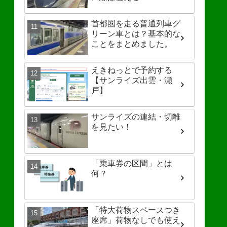
首都圏を走る普通列車グ
リーン車とは？基本的な
ことをまとめました。
えきねっとで予約する
【サンライズ出雲・瀬
戸】
サンライズの連結・切離
を見たい！
「乗車券の区間」とは
何？
「特大荷物スペースつき
座席」荷物なしでも使え