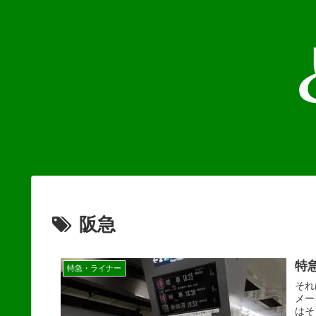
阪急
特
特急・ライナー
それ
メー
はそ