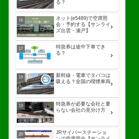
る？
ネット(e5489)で空席照
会・予約する【サンライ
ズ出雲・瀬戸】
特急券は途中下車でき
る？
新幹線・電車でタバコは
吸える？全国の喫煙車両
特急券が必要な会社と要
らない会社の見分け方
JRサイバーステーショ
ンで空席照会【サンライ