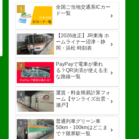
全国ご当地交通系ICカー
ド一覧
【2026改正】JR東海 ホ
ームライナー沼津・静
岡・浜松 時刻表
PayPayで電車が乗れ
る？QR決済が使える主
な路線一覧
運賃・料金簡易計算フォ
ーム【サンライズ出雲・
瀬戸】
普通列車グリーン車
50km・100kmはどこま
で？限界駅一覧