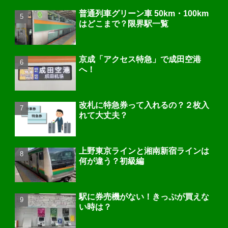
普通列車グリーン車 50km・100km
はどこまで？限界駅一覧
京成「アクセス特急」で成田空港
へ！
改札に特急券って入れるの？２枚入
れて大丈夫？
上野東京ラインと湘南新宿ラインは
何が違う？初級編
駅に券売機がない！きっぷが買えな
い時は？