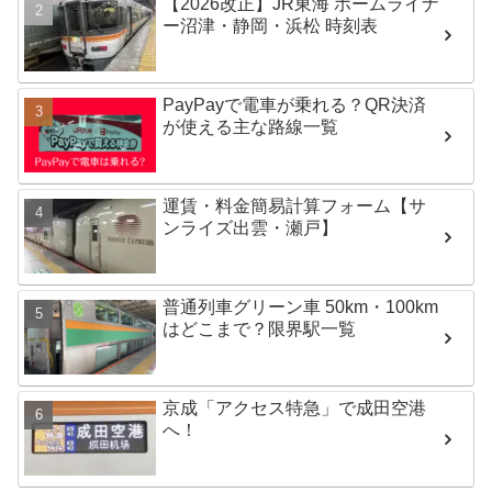
【2026改正】JR東海 ホームライナ
ー沼津・静岡・浜松 時刻表
PayPayで電車が乗れる？QR決済
が使える主な路線一覧
運賃・料金簡易計算フォーム【サ
ンライズ出雲・瀬戸】
普通列車グリーン車 50km・100km
はどこまで？限界駅一覧
京成「アクセス特急」で成田空港
へ！