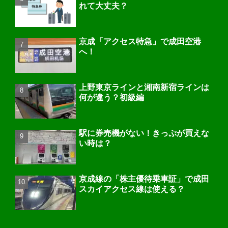
れて大丈夫？
京成「アクセス特急」で成田空港
へ！
上野東京ラインと湘南新宿ラインは
何が違う？初級編
駅に券売機がない！きっぷが買えな
い時は？
京成線の「株主優待乗車証」で成田
スカイアクセス線は使える？