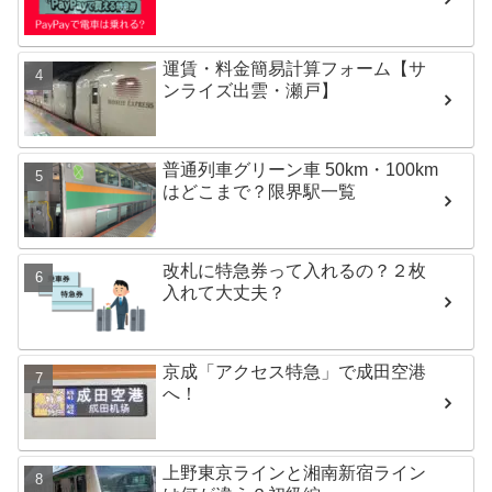
運賃・料金簡易計算フォーム【サ
ンライズ出雲・瀬戸】
普通列車グリーン車 50km・100km
はどこまで？限界駅一覧
改札に特急券って入れるの？２枚
入れて大丈夫？
京成「アクセス特急」で成田空港
へ！
上野東京ラインと湘南新宿ライン