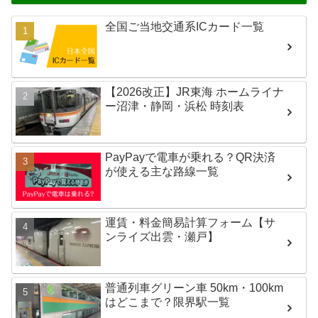
全国ご当地交通系ICカード一覧
【2026改正】JR東海 ホームライナ
ー沼津・静岡・浜松 時刻表
PayPayで電車が乗れる？QR決済
が使える主な路線一覧
運賃・料金簡易計算フォーム【サ
ンライズ出雲・瀬戸】
普通列車グリーン車 50km・100km
はどこまで？限界駅一覧