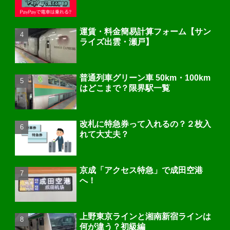
運賃・料金簡易計算フォーム【サン
ライズ出雲・瀬戸】
普通列車グリーン車 50km・100km
はどこまで？限界駅一覧
改札に特急券って入れるの？２枚入
れて大丈夫？
京成「アクセス特急」で成田空港
へ！
上野東京ラインと湘南新宿ラインは
何が違う？初級編