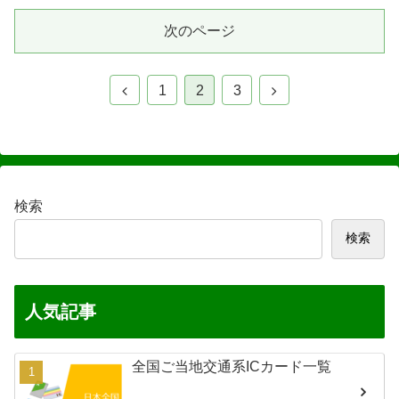
次のページ
前
次
1
2
3
へ
へ
検索
検索
人気記事
全国ご当地交通系ICカード一覧