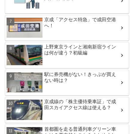
京成「アクセス特急」で成田空港
へ！
上野東京ラインと湘南新宿ライン
は何が違う？初級編
駅に券売機がない！きっぷが買え
ない時は？
京成線の「株主優待乗車証」で成
田スカイアクセス線は使える？
首都圏を走る普通列車グリーン車