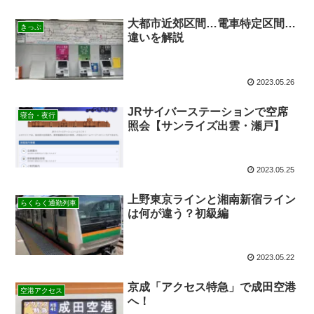
大都市近郊区間…電車特定区間…
きっぷ
違いを解説
2023.05.26
JRサイバーステーションで空席
寝台・夜行
照会【サンライズ出雲・瀬戸】
2023.05.25
上野東京ラインと湘南新宿ライン
らくらく通勤列車
は何が違う？初級編
2023.05.22
京成「アクセス特急」で成田空港
空港アクセス
へ！