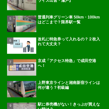
ライズ出雲・瀬戸】
普通列車グリーン車 50km・100km
はどこまで？限界駅一覧
改札に特急券って入れるの？２枚入
れて大丈夫？
京成「アクセス特急」で成田空港
へ！
上野東京ラインと湘南新宿ラインは
何が違う？初級編
駅に券売機がない！きっぷが買えな