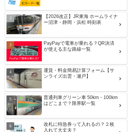
【2026改正】JR東海 ホームライナ
ー沼津・静岡・浜松 時刻表
PayPayで電車が乗れる？QR決済
が使える主な路線一覧
運賃・料金簡易計算フォーム【サ
ンライズ出雲・瀬戸】
普通列車グリーン車 50km・100km
はどこまで？限界駅一覧
改札に特急券って入れるの？２枚
入れて大丈夫？