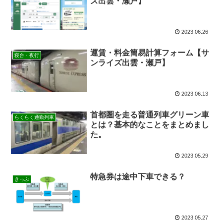
ズ出雲・瀬戸】
2023.06.26
運賃・料金簡易計算フォーム【サ
寝台・夜行
ンライズ出雲・瀬戸】
2023.06.13
首都圏を走る普通列車グリーン車
らくらく通勤列車
とは？基本的なことをまとめまし
た。
2023.05.29
特急券は途中下車できる？
きっぷ
2023.05.27