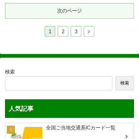
次のページ
次
1
2
3
へ
検索
検索
人気記事
全国ご当地交通系ICカード一覧