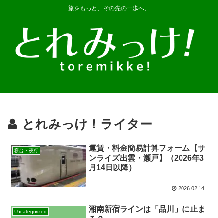
旅をもっと、その先の一歩へ。
とれみっけ！ライター
運賃・料金簡易計算フォーム【サ
寝台・夜行
ンライズ出雲・瀬戸】（2026年3
月14日以降）
2026.02.14
湘南新宿ラインは「品川」に止ま
Uncategorized