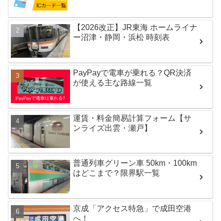
【2026改正】JR東海 ホームライナ
ー沼津・静岡・浜松 時刻表
PayPayで電車が乗れる？QR決済
が使える主な路線一覧
運賃・料金簡易計算フォーム【サ
ンライズ出雲・瀬戸】
普通列車グリーン車 50km・100km
はどこまで？限界駅一覧
京成「アクセス特急」で成田空港
へ！