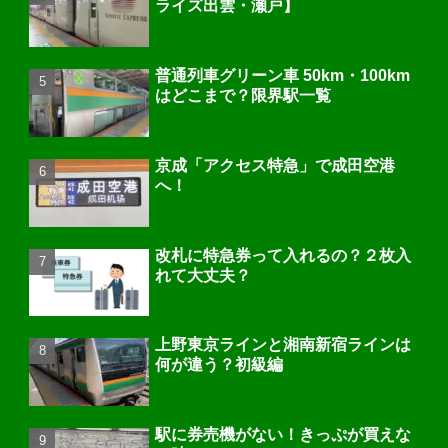
ライズ出雲・瀬戸】
普通列車グリーン車 50km・100km
はどこまで？限界駅一覧
京成「アクセス特急」で成田空港
へ！
改札に特急券って入れるの？２枚入
れて大丈夫？
上野東京ラインと湘南新宿ラインは
何が違う？初級編
駅に券売機がない！きっぷが買えな