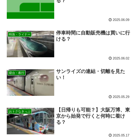
る？
2025.06.09
停車時間に自動販売機は買いに行
特急・ライナー
ける？
2025.06.02
サンライズの連結・切離を見た
寝台・夜行
い！
2025.05.29
【日帰りも可能？】大阪万博、東
おトクなきっぷ
京から始発で行くと何時に着け
る？
2025.05.17