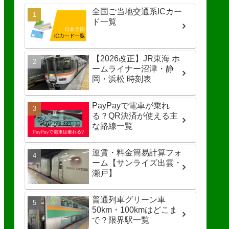
全国ご当地交通系ICカー
ド一覧
【2026改正】JR東海 ホ
ームライナー沼津・静
岡・浜松 時刻表
PayPayで電車が乗れ
る？QR決済が使える主
な路線一覧
運賃・料金簡易計算フォ
ーム【サンライズ出雲・
瀬戸】
普通列車グリーン車
50km・100kmはどこま
で？限界駅一覧