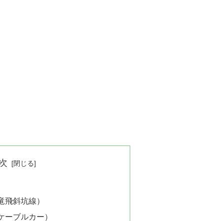
次
竜飛斜坑線）
ケーブルカー）