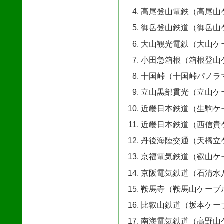
高尾登山電鉄（高尾山
御岳登山鉄道（御岳山
大山観光電鉄（大山ケ
小田急箱根（箱根登山
十国峠（十国峠パノラ
立山黒部貫光（立山ケ
近畿日本鉄道（生駒ケ
近畿日本鉄道（西信貴
丹後海陸交通（天橋立
京福電気鉄道（叡山ケ
京阪電気鉄道（石清水
鞍馬寺（鞍馬山ケーブ
比叡山鉄道（坂本ケー
南海電気鉄道（高野山