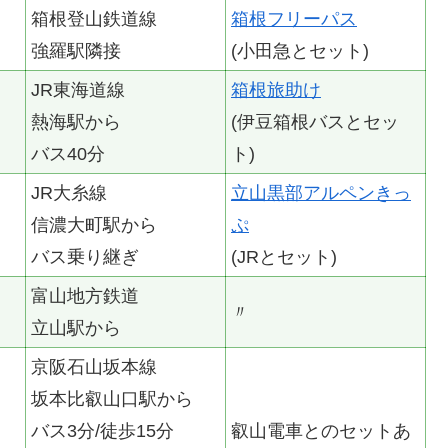
箱根登山鉄道線
箱根フリーパス
強羅駅隣接
(小田急とセット)
JR東海道線
箱根旅助け
熱海駅から
(伊豆箱根バスとセッ
バス40分
ト)
JR大糸線
立山黒部アルペンきっ
信濃大町駅から
ぷ
バス乗り継ぎ
(JRとセット)
富山地方鉄道
〃
立山駅から
京阪石山坂本線
坂本比叡山口駅から
バス3分/徒歩15分
叡山電車とのセットあ