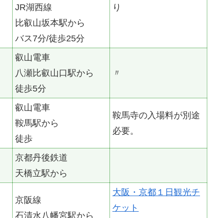
JR湖西線
り
比叡山坂本駅から
バス7分/徒歩25分
叡山電車
八瀬比叡山口駅から
〃
徒歩5分
叡山電車
鞍馬寺の入場料が別途
鞍馬駅から
必要。
徒歩
京都丹後鉄道
天橋立駅から
大阪・京都１日観光チ
京阪線
ケット
石清水八幡宮駅から