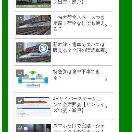
ズ出雲・瀬戸】
「特大荷物スペースつき
座席」荷物なしでも使え
る？
新幹線・電車でタバコは
吸える？全国の喫煙車両
特急券は途中下車でき
る？
JRサイバーステーショ
ンで空席照会【サンライ
ズ出雲・瀬戸】
スマホだけで完結！シェ
アサイクルを始めよう！