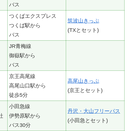
バス
つくばエクスプレス
筑波山きっぷ
つくば駅から
(TXとセット)
バス
JR青梅線
御嶽駅から
バス
京王高尾線
高尾山きっぷ
高尾山口駅から
(京王とセット)
徒歩5分
小田急線
丹沢・大山フリーパス
社
伊勢原駅から
(小田急とセット)
バス30分