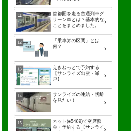
首都圏を走る普通列車グ
リーン車とは？基本的な
ことをまとめました。
「乗車券の区間」とは
何？
えきねっとで予約する
【サンライズ出雲・瀬
戸】
サンライズの連結・切離
を見たい！
ネット(e5489)で空席照
会・予約する【サンライ