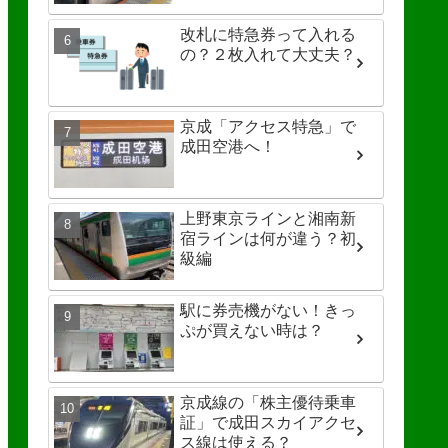
改札に特急券って入れる
の？２枚入れて大丈夫？
京成「アクセス特急」で
成田空港へ！
上野東京ラインと湘南新
宿ラインは何が違う？初
級編
駅に券売機がない！きっ
ぷが買えない時は？
京成線の「株主優待乗車
証」で成田スカイアクセ
ス線は使える？