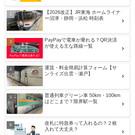
【2026改正】JR東海 ホームライナ
ー沼津・静岡・浜松 時刻表
PayPayで電車が乗れる？QR決済
が使える主な路線一覧
運賃・料金簡易計算フォーム【サ
ンライズ出雲・瀬戸】
普通列車グリーン車 50km・100km
はどこまで？限界駅一覧
改札に特急券って入れるの？２枚
入れて大丈夫？