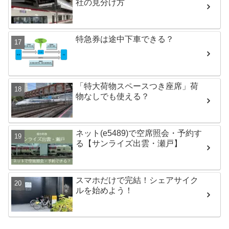
社の見分け方
特急券は途中下車できる？
「特大荷物スペースつき座席」荷
物なしでも使える？
ネット(e5489)で空席照会・予約す
る【サンライズ出雲・瀬戸】
スマホだけで完結！シェアサイク
ルを始めよう！