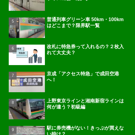
普通列車グリーン車 50km・100km
はどこまで？限界駅一覧
改札に特急券って入れるの？２枚入
れて大丈夫？
京成「アクセス特急」で成田空港
へ！
上野東京ラインと湘南新宿ラインは
何が違う？初級編
駅に券売機がない！きっぷが買えな
い時は？