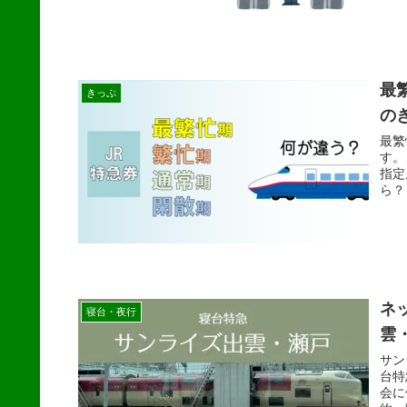
最
きっぷ
の
最繁
す。
指定
ら？
ネ
寝台・夜行
雲
サン
台特
会に