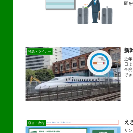
間を
新
特急・ライナー
近年
日よ
全廃
でき
え
寝台・夜行
サン