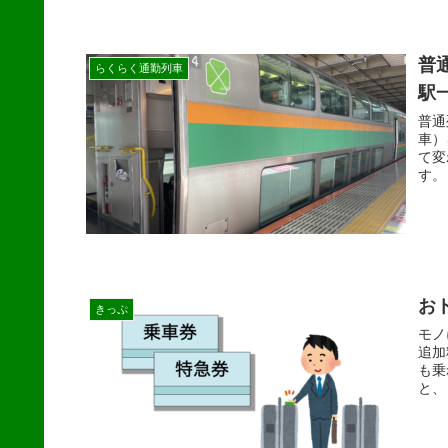
普
らくらく通勤列車
駅
普通
車）
て変
す。
お
きっぷ
モノ
追加
も乗
と、