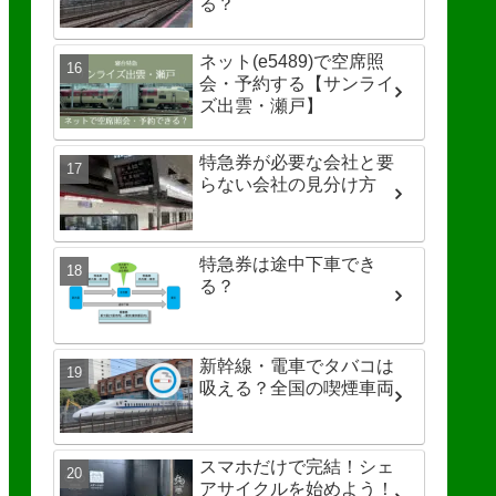
る？
ネット(e5489)で空席照
会・予約する【サンライ
ズ出雲・瀬戸】
特急券が必要な会社と要
らない会社の見分け方
特急券は途中下車でき
る？
新幹線・電車でタバコは
吸える？全国の喫煙車両
スマホだけで完結！シェ
アサイクルを始めよう！