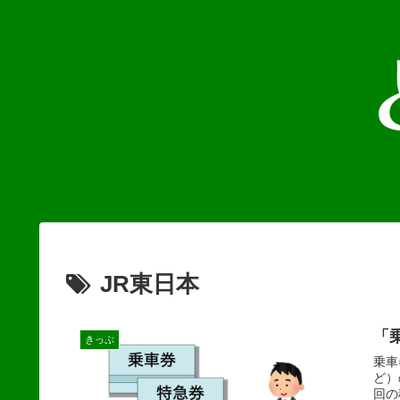
JR東日本
「
きっぷ
乗車
ど）
回の