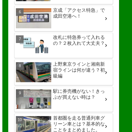
京成「アクセス特急」で
成田空港へ！
改札に特急券って入れる
の？２枚入れて大丈夫？
上野東京ラインと湘南新
宿ラインは何が違う？初
級編
駅に券売機がない！きっ
ぷが買えない時は？
首都圏を走る普通列車グ
リーン車とは？基本的な
ことをまとめました。