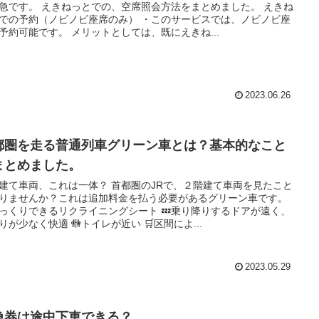
急です。 えきねっとでの、空席照会方法をまとめました。 えきね
での予約（ノビノビ座席のみ） ・このサービスでは、ノビノビ座
予約可能です。 メリットとしては、既にえきね...
2023.06.26
都圏を走る普通列車グリーン車とは？基本的なこと
まとめました。
建て車両、これは一体？ 首都圏のJRで、２階建て車両を見たこと
りませんか？これは追加料金を払う必要があるグリーン車です。
ゆっくりできるリクライニングシート 💤乗り降りするドアが遠く、
りが少なく快適 🚻トイレが近い 🛒区間によ...
2023.05.29
急券は途中下車できる？