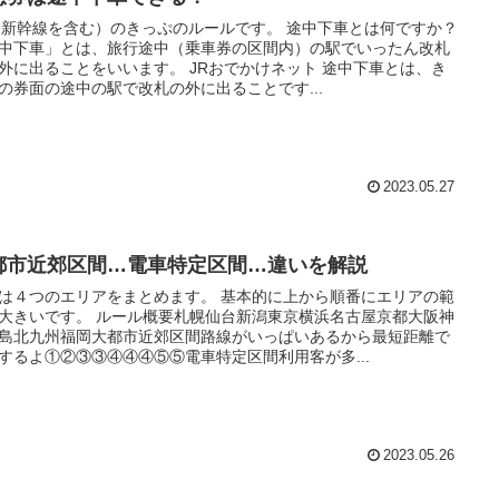
（新幹線を含む）のきっぷのルールです。 途中下車とは何ですか？
中下車」とは、旅行途中（乗車券の区間内）の駅でいったん改札
外に出ることをいいます。 JRおでかけネット 途中下車とは、き
の券面の途中の駅で改札の外に出ることです...
2023.05.27
都市近郊区間…電車特定区間…違いを解説
は４つのエリアをまとめます。 基本的に上から順番にエリアの範
大きいです。 ルール概要札幌仙台新潟東京横浜名古屋京都大阪神
島北九州福岡大都市近郊区間路線がいっぱいあるから最短距離で
するよ①②③③④④④⑤⑤電車特定区間利用客が多...
2023.05.26