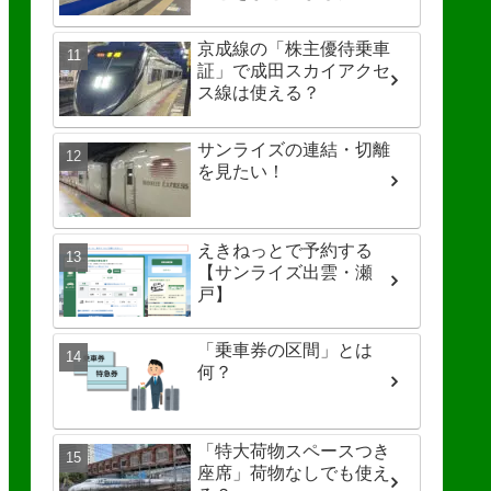
京成線の「株主優待乗車
証」で成田スカイアクセ
ス線は使える？
サンライズの連結・切離
を見たい！
えきねっとで予約する
【サンライズ出雲・瀬
戸】
「乗車券の区間」とは
何？
「特大荷物スペースつき
座席」荷物なしでも使え