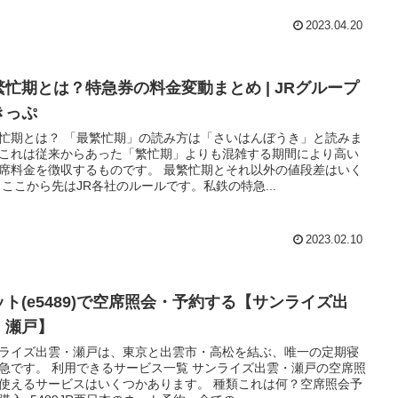
2023.04.20
繁忙期とは？特急券の料金変動まとめ | JRグループ
きっぷ
忙期とは？ 「最繁忙期」の読み方は「さいはんぼうき」と読みま
これは従来からあった「繁忙期」よりも混雑する期間により高い
席料金を徴収するものです。 最繁忙期とそれ以外の値段差はいく
 ここから先はJR各社のルールです。私鉄の特急...
2023.02.10
ット(e5489)で空席照会・予約する【サンライズ出
・瀬戸】
ライズ出雲・瀬戸は、東京と出雲市・高松を結ぶ、唯一の定期寝
急です。 利用できるサービス一覧 サンライズ出雲・瀬戸の空席照
使えるサービスはいくつかあります。 種類これは何？空席照会予