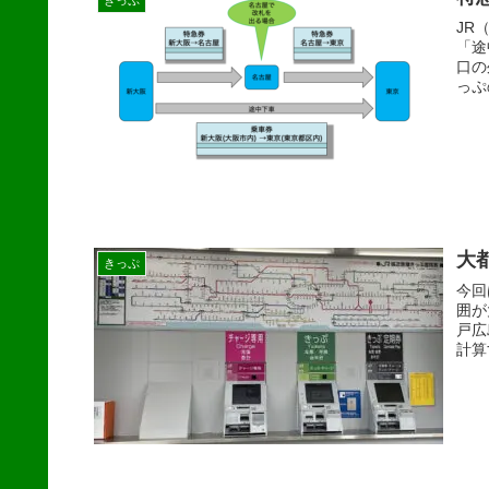
JR
「途
口の
っぷ
大
きっぷ
今回
囲が
戸広
計算