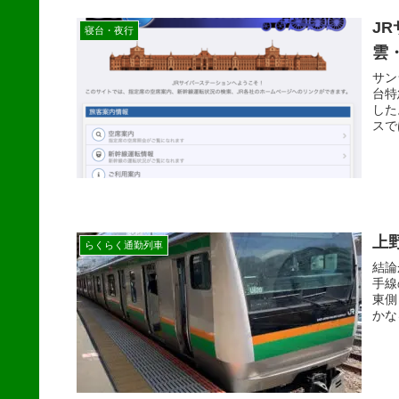
J
寝台・夜行
雲
サン
台特
した
スで
上
らくらく通勤列車
結論
手線
東側
かな