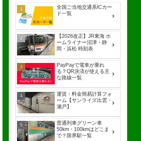
全国ご当地交通系ICカー
ド一覧
【2026改正】JR東海 ホ
ームライナー沼津・静
岡・浜松 時刻表
PayPayで電車が乗れ
る？QR決済が使える主
な路線一覧
運賃・料金簡易計算フォ
ーム【サンライズ出雲・
瀬戸】
普通列車グリーン車
50km・100kmはどこま
で？限界駅一覧