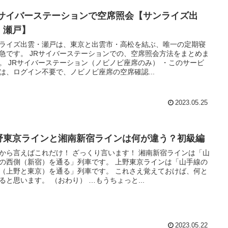
Rサイバーステーションで空席照会【サンライズ出
・瀬戸】
ライズ出雲・瀬戸は、東京と出雲市・高松を結ぶ、唯一の定期寝
急です。 JRサイバーステーションでの、空席照会方法をまとめま
。 JRサイバーステーション（ノビノビ座席のみ） ・このサービ
は、ログイン不要で、ノビノビ座席の空席確認...
2023.05.25
野東京ラインと湘南新宿ラインは何が違う？初級編
から言えばこれだけ！ ざっくり言います！ 湘南新宿ラインは「山
の西側（新宿）を通る」列車です。 上野東京ラインは「山手線の
（上野と東京）を通る」列車です。 これさえ覚えておけば、何と
ると思います。 （おわり） …もうちょっと...
2023.05.22