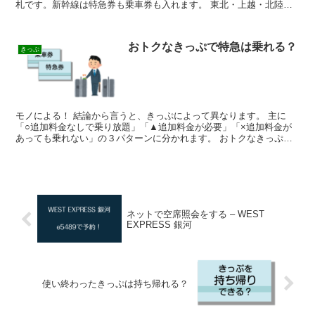
札です。新幹線は特急券も乗車券も入れます。 東北・上越・北陸新
幹線などをICカードで乗車する「新幹線eチケット」を...
おトクなきっぷで特急は乗れる？
きっぷ
モノによる！ 結論から言うと、きっぷによって異なります。 主に
「○追加料金なしで乗り放題」「▲追加料金が必要」「×追加料金が
あっても乗れない」の３パターンに分かれます。 おトクなきっぷを
検索すると、「○▲×」の一覧表が出てきます。一つずつ解...
ネットで空席照会をする – WEST
EXPRESS 銀河
使い終わったきっぷは持ち帰れる？