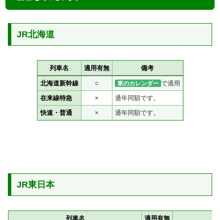
JR北海道
列車名
適用有無
備考
北海道新幹線
○
で適用
東のカレンダー
在来線特急
×
通年同額です。
快速・普通
×
通年同額です。
JR東日本
列車名
適用有無