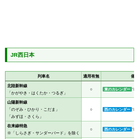
JR西日本
列車名
適用有無
備考
北陸新幹線
○
で
東のカレンダー
「かがやき・はくたか・つるぎ」
山陽新幹線
「のぞみ・ひかり・こだま」
○
で
西のカレンダー
「みずほ・さくら」
在来線特急
○
で
西のカレンダー
※「しらさぎ・サンダーバード」を除く