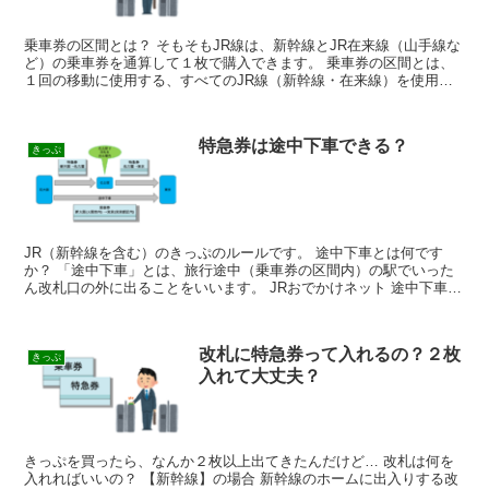
乗車券の区間とは？ そもそもJR線は、新幹線とJR在来線（山手線な
ど）の乗車券を通算して１枚で購入できます。 乗車券の区間とは、
１回の移動に使用する、すべてのJR線（新幹線・在来線）を使用す
る区間を指します。 なお、新幹線に乗る場合は、新幹...
特急券は途中下車できる？
きっぷ
JR（新幹線を含む）のきっぷのルールです。 途中下車とは何です
か？ 「途中下車」とは、旅行途中（乗車券の区間内）の駅でいった
ん改札口の外に出ることをいいます。 JRおでかけネット 途中下車と
は、きっぷの券面の途中の駅で改札の外に出ることです...
改札に特急券って入れるの？２枚
きっぷ
入れて大丈夫？
きっぷを買ったら、なんか２枚以上出てきたんだけど… 改札は何を
入れればいいの？ 【新幹線】の場合 新幹線のホームに出入りする改