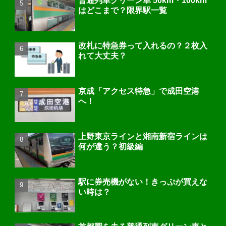
普通列車グリーン車 50km・100km
はどこまで？限界駅一覧
改札に特急券って入れるの？２枚入
れて大丈夫？
京成「アクセス特急」で成田空港
へ！
上野東京ラインと湘南新宿ラインは
何が違う？初級編
駅に券売機がない！きっぷが買えな
い時は？