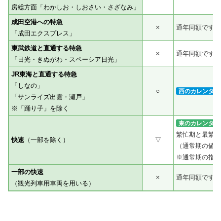
房総方面「わかしお・しおさい・さざなみ」
成田空港への特急
×
通年同額です。
「成田エクスプレス」
東武鉄道と直通する特急
×
通年同額です。
「日光・きぬがわ・スペーシア日光」
JR東海と直通する特急
「しなの」
○
西のカレンダー
「サンライズ出雲・瀬戸」
※「踊り子」を除く
東のカレンダー
繁忙期と最繁忙
快速
（一部を除く）
▽
（通常期の値段
※通常期の指定
一部の快速
×
通年同額です。
（観光列車用車両を用いる）