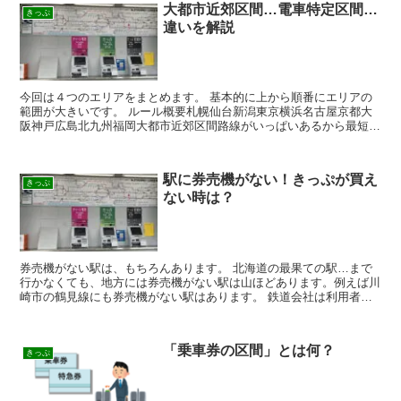
大都市近郊区間…電車特定区間…
きっぷ
違いを解説
今回は４つのエリアをまとめます。 基本的に上から順番にエリアの
範囲が大きいです。 ルール概要札幌仙台新潟東京横浜名古屋京都大
阪神戸広島北九州福岡大都市近郊区間路線がいっぱいあるから最短距
離で計算するよ①②③③④④④⑤⑤電車特定区間利用客が多...
駅に券売機がない！きっぷが買え
きっぷ
ない時は？
券売機がない駅は、もちろんあります。 北海道の最果ての駅…まで
行かなくても、地方には券売機がない駅は山ほどあります。例えば川
崎市の鶴見線にも券売機がない駅はあります。 鉄道会社は利用者が
少ない駅に高額な機械を置いて現金を管理するメリットはあ...
「乗車券の区間」とは何？
きっぷ