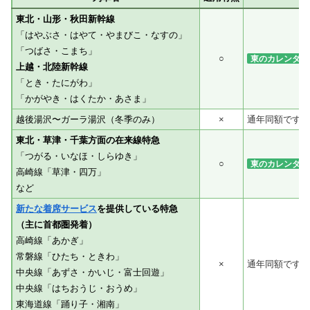
東北・山形・秋田新幹線
「はやぶさ・はやて・やまびこ・なすの」
「つばさ・こまち」
○
東のカレンダー
上越・北陸新幹線
「とき・たにがわ」
「かがやき・はくたか・あさま」
越後湯沢〜ガーラ湯沢（冬季のみ）
×
通年同額です。
東北・草津・千葉方面の在来線特急
「つがる・いなほ・しらゆき」
○
東のカレンダー
高崎線「草津・四万」
など
新たな着席サービス
を提供している特急
（主に首都圏発着）
高崎線「あかぎ」
常磐線「ひたち・ときわ」
×
通年同額です。
中央線「あずさ・かいじ・富士回遊」
中央線「はちおうじ・おうめ」
東海道線「踊り子・湘南」