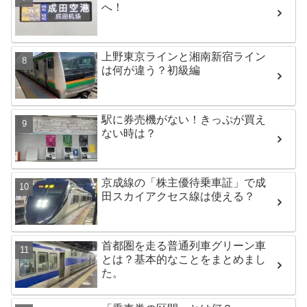
へ！
上野東京ラインと湘南新宿ライン
は何が違う？初級編
駅に券売機がない！きっぷが買え
ない時は？
京成線の「株主優待乗車証」で成
田スカイアクセス線は使える？
首都圏を走る普通列車グリーン車
とは？基本的なことをまとめまし
た。