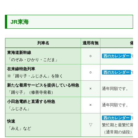
JR東海
列車名
適用有無
備考
東海道新幹線
○
で
西のカレンダー
「のぞみ・ひかり・こだま」
在来線特急列車
○
で
西のカレンダー
※「踊り子・ふじさん」を除く
新たな着席サービスを提供している特急
×
通年同額です。
「踊り子」（修善寺発着）
小田急電鉄と直通する特急
×
通年同額です。
「ふじさん」
で
西のカレンダー
快速
▽
繁忙期と最繁忙期は
「みえ」など
（通常期の値段）