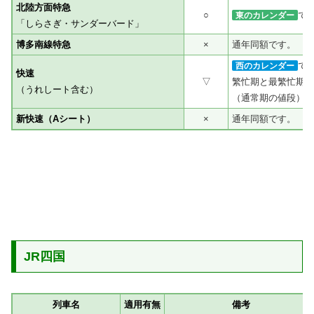
北陸方面特急
○
で
東のカレンダー
「しらさぎ・サンダーバード」
博多南線特急
×
通年同額です。
で
西のカレンダー
快速
▽
繁忙期と最繁忙期は
（うれしート含む）
（通常期の値段）
新快速（Aシート）
×
通年同額です。
JR四国
列車名
適用有無
備考