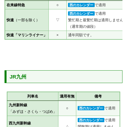
在来線特急
○
で適用
西のカレンダー
で適用
西のカレンダー
快速
（一部を除く）
▽
繁忙期と最繁忙期は適用しません。
（通常期の値段）
快速「マリンライナー」
×
通年同額です。
JR九州
列車名
適用有無
備考
九州新幹線
○
で適用
西のカレンダー
「みずほ・さくら・つばめ」
で適用
西のカレンダー
西九州新幹線
△
閑散期は適用しません。