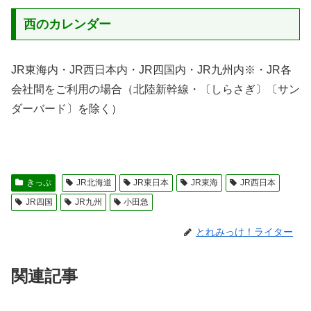
西のカレンダー
JR東海内・JR西日本内・JR四国内・JR九州内※・JR各
会社間をご利用の場合（北陸新幹線・〔しらさぎ〕〔サン
ダーバード〕を除く）
きっぷ
JR北海道
JR東日本
JR東海
JR西日本
JR四国
JR九州
小田急
とれみっけ！ライター
関連記事