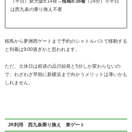
（平日）新大阪8:14発→
桜島8:38着
（24分）※平日
は西九条の乗り換え不要
桜島から夢洲西ゲートまで予約のシャトルバスで移動する
と到着は9:00過ぎかと思われます。
ただ、土休日は前述の品川始発と5分しか変わらないの
で、わざわざ早朝に新横浜まで向かうメリットは薄いかも
しれません。
JR利用 西九条乗り換え 東ゲート